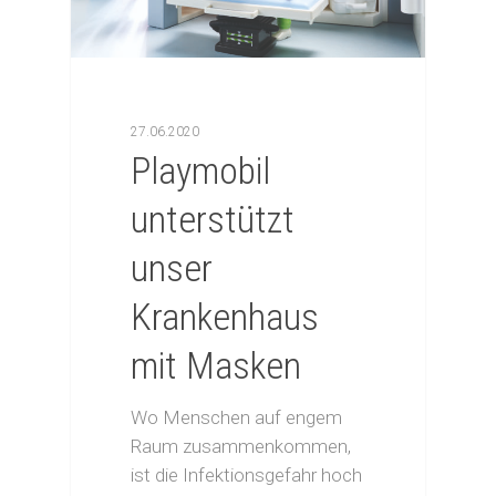
Förderverein – Mitglied w
Förderverein – Mitglied w
27.06.2020
Playmobil
unterstützt
unser
Krankenhaus
mit Masken
Wo Menschen auf engem
Raum zusammenkommen,
ist die Infektionsgefahr hoch