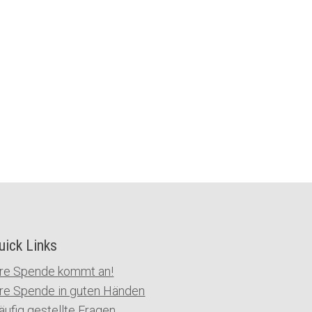
uick Links
hre Spende kommt an!
hre Spende in guten Händen
äufig gestellte Fragen