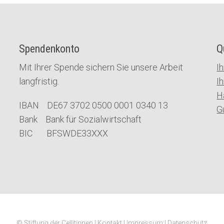
Spendenkonto
Q
Mit Ihrer Spende sichern Sie unsere Arbeit
I
langfristig.
I
H
IBAN DE67 3702 0500 0001 0340 13
G
Bank Bank für Sozialwirtschaft
BIC BFSWDE33XXX
© Stiftung der Cellitinnen |
Kontakt
|
Impressum
|
Datenschutz