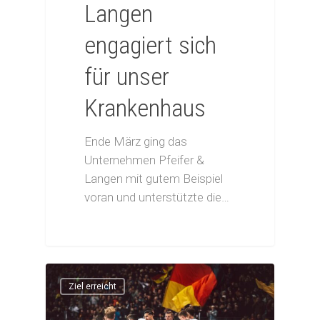
Langen
engagiert sich
für unser
Krankenhaus
Ende März ging das
Unternehmen Pfeifer &
Langen mit gutem Beispiel
voran und unterstützte die…
Ziel erreicht