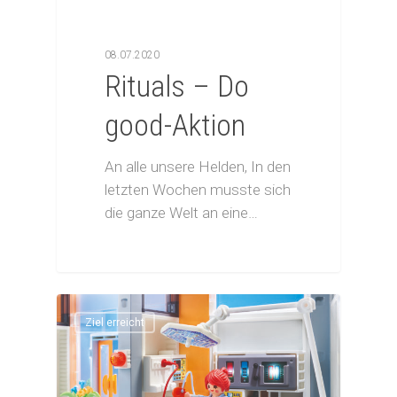
08.07.2020
Rituals – Do
good-Aktion
An alle unsere Helden, In den
letzten Wochen musste sich
die ganze Welt an eine…
Start
Privatpersonen
Ziel erreicht
Gutes tun
Unternehmen
Unerkannt Gutes tun
Gutes tun
Erfüllen Sie