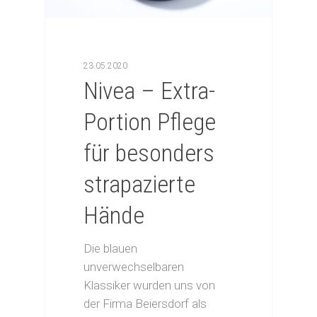
23.05.2020
Nivea – Extra-
Portion Pflege
für besonders
strapazierte
Hände
Die blauen
unverwechselbaren
Klassiker wurden uns von
der Firma Beiersdorf als