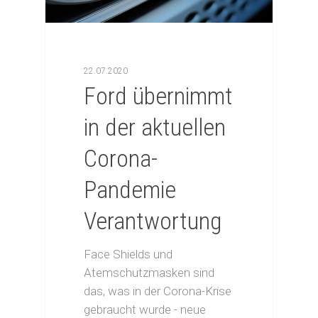
22.07.2020
Ford übernimmt
in der aktuellen
Corona-
Pandemie
Verantwortung
Face Shields und
Atemschutzmasken sind
das, was in der Corona-Krise
gebraucht wurde - neue