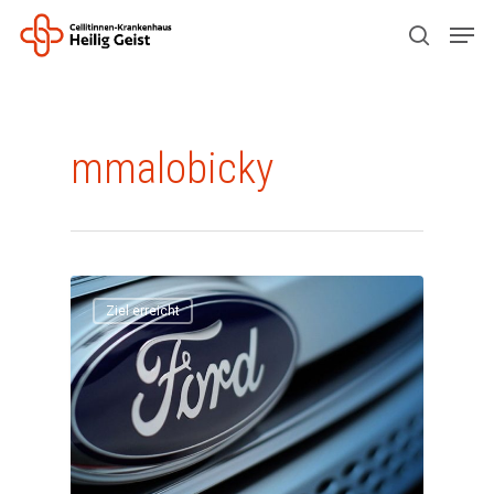
Drücken Sie ENTER zum Suchen oder ESC
All Posts By
zum Schließen.
mmalobicky
Ziel erreicht