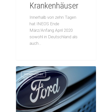
Krankenhäuser
Innerhalb von zehn Tagen
hat INEOS Ende
März/Anfang April 2020
sowohl in Deutschland als
auch…
Unternehmen