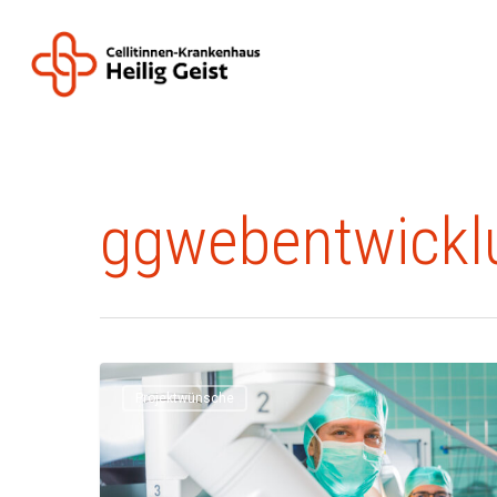
All Posts By
ggwebentwickl
Projektwünsche