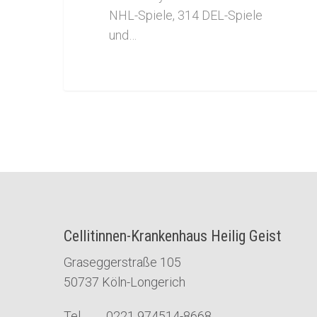
NHL-Spiele, 314 DEL-Spiele
und…
Cellitinnen-Krankenhaus Heilig Geist
Graseggerstraße 105
50737 Köln-Longerich
Tel 0221 974514-8668