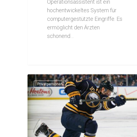
Operationsassistent ist ein
hochentwickeltes System für
computergestützte Eingriffe. Es
ermöglicht den Ärzten
schonend…
Privatpersonen