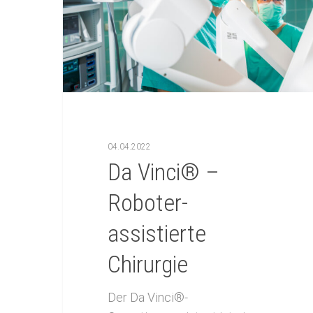
Drücken Sie ENTER zum Suchen oder ES
04.04.2022
Da Vinci® –
Roboter-
assistierte
Chirurgie
Der Da Vinci®-